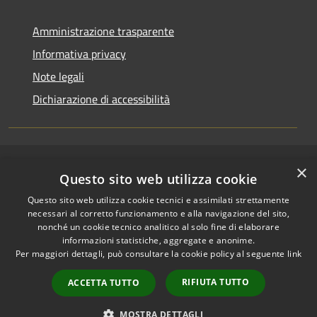
Amministrazione trasparente
Informativa privacy
Note legali
Dichiarazione di accessibilità
×
RSS
Copyright © 2026 • Comune di
Questo sito web utilizza cookie
Accessibilità
Riccione • Powered by
Questo sito web utilizza cookie tecnici e assimilati strettamente
Privacy
Municipium
Accesso
•
necessari al corretto funzionamento e alla navigazione del sito,
Cookie
redazione
nonché un cookie tecnico analitico al solo fine di elaborare
Mappa del sito
informazioni statistiche, aggregate e anonime.
Per maggiori dettagli, può consultare la cookie policy al seguente
link
Area riservata
amministratori comunali
RIFIUTA TUTTO
ACCETTA TUTTO
Portale Dipendente
Comunicazioni Dirigenti
MOSTRA DETTAGLI