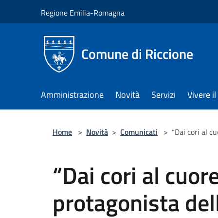
Salta al contenuto principale
Regione Emilia-Romagna
Comune di Riccione
Amministrazione
Novità
Servizi
Vivere 
Home
>
Novità
>
Comunicati
>
“Dai cori al c
“Dai cori al cuor
protagonista del