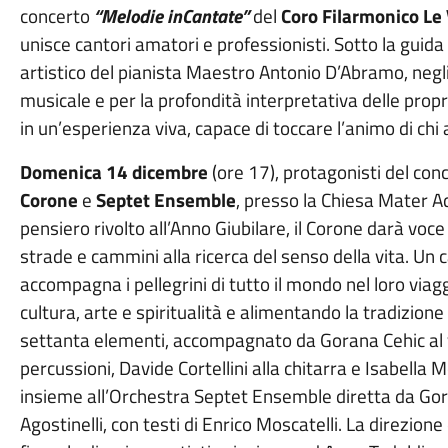
concerto
“Melodie inCantate”
del
Coro Filarmonico Le 
unisce cantori amatori e professionisti. Sotto la guida
artistico del pianista Maestro Antonio D’Abramo, negli 
musicale e per la profondità interpretativa delle pro
in un’esperienza viva, capace di toccare l’animo di chi 
Domenica 14 dicembre
(ore 17), protagonisti del con
Corone
e
Septet Ensemble
, presso la Chiesa Mater Adm
pensiero rivolto all’Anno Giubilare, il Corone darà vo
strade e cammini alla ricerca del senso della vita. Un c
accompagna i pellegrini di tutto il mondo nel loro viag
cultura, arte e spiritualità e alimentando la tradizione
settanta elementi, accompagnato da Gorana Cehic al vi
percussioni, Davide Cortellini alla chitarra e Isabell
insieme all’Orchestra Septet Ensemble diretta da Gor
Agostinelli, con testi di Enrico Moscatelli. La direzion