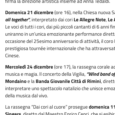
firma la direzione artistica insieme ad Anna Tedaldi.
Domenica 21 dicembre
(ore 16), nella Chiesa nuova S
all together”
, interpretato dai cori
Le Allegre Note
,
Le 
Le voci di tutti i cori, dai più piccoli cantanti di 6 anni
uniranno in un’unica emozionante performance diretta
occasione del 25esimo anniversario di attività, il coro 
prestigiosa tournée internazionale che ha attraversat
Cinese.
Mercoledì 24 dicembre
(ore 17), la rassegna corale ac
musica e magia. Il concerto della Vigilia,
“Wind band o
Mondaino
e la
Banda Giovanile
Città di Rimini
, dire
interpretare uno spettacolo natalizio che unisce emozio
della musica dal vivo.
La rassegna “Dai cori al cuore” prosegue
domenica 1
Singers
, diretto dal Maestro Enrico Cenci, che si esib