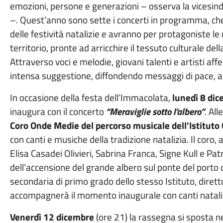
emozioni, persone e generazioni – osserva la vicesin
–. Quest’anno sono sette i concerti in programma, c
delle festività natalizie e avranno per protagoniste le 
territorio, pronte ad arricchire il tessuto culturale del
Attraverso voci e melodie, giovani talenti e artisti af
intensa suggestione, diffondendo messaggi di pace, ar
In occasione della festa dell’Immacolata,
lunedì 8 di
inaugura con il concerto
“Meraviglie sotto l’albero”
. All
Coro Onde Medie del percorso musicale dell’Istituto
con canti e musiche della tradizione natalizia. Il coro, 
Elisa Casadei Olivieri, Sabrina Franca, Signe Kull e Patr
dell’accensione del grande albero sul ponte del porto c
secondaria di primo grado dello stesso Istituto, dirett
accompagnerà il momento inaugurale con canti nataliz
Venerdì 12 dicembre
(ore 21) la rassegna si sposta ne