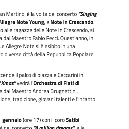
an Martino, è la volta del concerto
“Singing
Allegre Note Young
, e
Note In Crescendo
.
 fino alle ragazze delle Note In Crescendo, si
 dal Maestro Fabio Pecci. Quest’anno, in
Le Allegre Note si è esibito in una
o diverse città della Repubblica Popolare
cende il palco di piazzale Ceccarini in
f Xmas”
vedrà l’
Orchestra di Fiati di
tte dal Maestro Andrea Brugnettini,
ne, tradizione, giovani talenti e l’incanto
1 gennaio
(ore 17) con il coro
Satibì
irà nel concerto
“A million dreams”
, alla