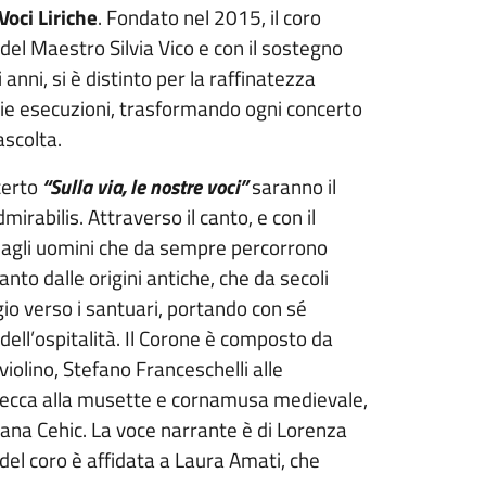
Voci Liriche
. Fondato nel 2015, il coro
 del Maestro Silvia Vico e con il sostegno
anni, si è distinto per la raffinatezza
prie esecuzioni, trasformando ogni concerto
ascolta.
certo
“Sulla via, le nostre voci”
saranno il
irabilis. Attraverso il canto, e con il
ce agli uomini che da sempre percorrono
anto dalle origini antiche, che da secoli
gio verso i santuari, portando con sé
 dell’ospitalità. Il Corone è composto da
olino, Stefano Franceschelli alle
a Mecca alla musette e cornamusa medievale,
ana Cehic. La voce narrante è di Lorenza
e del coro è affidata a Laura Amati, che