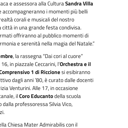
daca e assessora alla Cultura
Sandra Villa
he accompagneranno i momenti più belli
realtà corali e musicali del nostro
la città in una grande festa condivisa.
fermati offriranno al pubblico momenti di
monia e serenità nella magia del Natale.”
cembre
, la rassegna “Dai cori al cuore”
e 16, in piazzale Ceccarini, l’
Orchestra e il
 Comprensivo 1 di Riccione
si esibiranno
attivo dagli anni ’80, è curato dalle docenti
izia Venturini. Alle 17, in occasione
anale, il
Coro Educanto
della scuola
o dalla professoressa Silvia Vico,
i.
lla Chiesa Mater Admirabilis con il