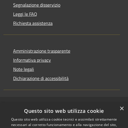
Segnalazione disservizio
Leggi le FAQ
Richiesta assistenza
Amministrazione trasparente
Informativa privacy
Note legali
Dichiarazione di accessibilità
RSS
×
Copyright © 2026 • Comune di
Questo sito web utilizza cookie
Accessibilità
Riccione • Powered by
Questo sito web utilizza cookie tecnici e assimilati strettamente
Privacy
Municipium
Accesso
•
necessari al corretto funzionamento e alla navigazione del sito,
Cookie
redazione