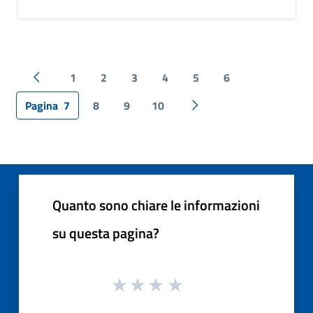
1
2
3
4
5
6
Pagina precedente
Pagina
7
8
9
10
Pagina successiva
Quanto sono chiare le informazioni
su questa pagina?