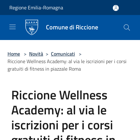
Salta al contenuto principale
Regione Emilia-Romagna
Comune di Riccione
Home
>
Novità
>
Comunicati
>
Riccione Wellness Academy: al via le iscrizioni per i corsi
gratuiti di fitness in piazzale Roma
Riccione Wellness
Academy: al via le
iscrizioni per i corsi
gratuiti di fitness in