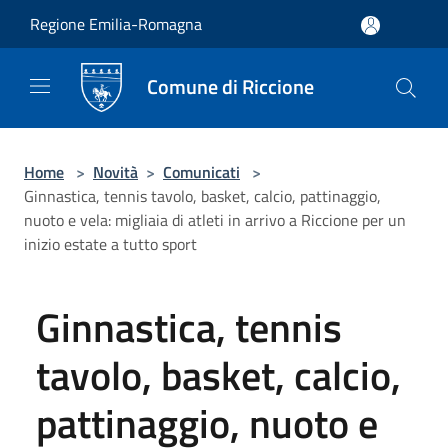
Salta al contenuto principale
Regione Emilia-Romagna
Comune di Riccione
Home
>
Novità
>
Comunicati
>
Ginnastica, tennis tavolo, basket, calcio, pattinaggio,
nuoto e vela: migliaia di atleti in arrivo a Riccione per un
inizio estate a tutto sport
Ginnastica, tennis
tavolo, basket, calcio,
pattinaggio, nuoto e