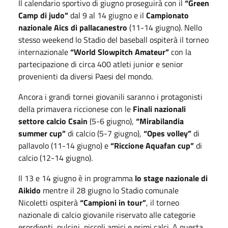
Il calendario sportivo di giugno proseguirà con il
“Green
Camp di judo”
dal
9
al
14 giugno
e il
Campionato
nazionale Aics di pallacanestro
(
11
-
14 giugno
). Nello
stesso weekend lo Stadio del baseball ospiterà il torneo
internazionale
“World Slowpitch Amateur”
con la
partecipazione di circa 400 atleti junior e senior
provenienti da diversi Paesi del mondo.
Ancora i grandi tornei giovanili saranno i protagonisti
della primavera riccionese con le
Finali nazionali
settore calcio Csain
(
5
-
6 giugno
),
“Mirabilandia
summer cup”
di calcio (
5
-
7 giugno
),
“Opes volley”
di
pallavolo (
11
-
14 giugno
) e
“Riccione Aquafan cup”
di
calcio (
12
-
14 giugno
).
Il
13
e
14 giugno
è in programma
lo stage nazionale di
Aikido
mentre il
28 giugno
lo Stadio comunale
Nicoletti ospiterà
“Campioni in tour”
, il torneo
nazionale di calcio giovanile riservato alle categorie
esordienti, pulcini, piccoli amici e primi calci. A questa