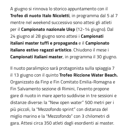
A giugno si rinnova lo storico appuntamento con il
Trofeo di nuoto Italo Nicoletti
, in programma dal
5
al
7
mentre nel weekend successivo sono attesi gli atleti
per il
Campionato nazionale Uisp
(
12
-
14 giugno
). Dal
24 giugno
al
28 giugno
sono attesi i
Campionati
italiani master tuffi e propaganda
e il
Campionato
italiano estivo ragazzi artistico
. Chiudono il mese i
Campionati italiani master
, in programma il
30 giugno
.
Il nuoto paralimpico sarà protagonista sulla spiaggia 7
il
13 giugno
con il quinto
Trofeo Riccione Water Beach.
Organizzato da Finp e Fin Comitato Emilia-Romagna e
Fin Salvamento sezione di Rimini, l’evento propone
gare di nuoto in mare aperto suddivise in tre sessioni e
distanze diverse: la “New open water” 500 metri per i
più piccoli, la "Mezzofondo sprint” con distanza del
miglio marino e la "Mezzofondo” con 3 chilometri di
gara. Attesi circa 350 atleti dagli esordienti ai master.