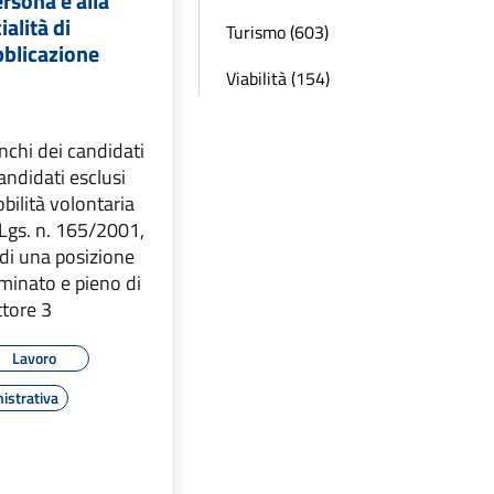
ersona e alla
alità di
Turismo (603)
bblicazione
Viabilità (154)
enchi dei candidati
ndidati esclusi
bilità volontaria
. Lgs. n. 165/2001,
 di una posizione
minato e pieno di
ttore 3
Lavoro
istrativa