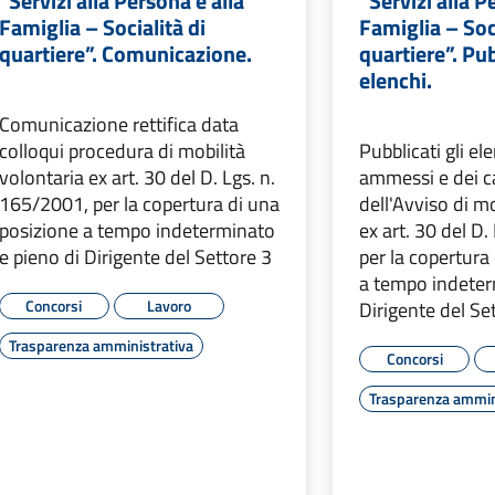
“Servizi alla Persona e alla
“Servizi alla P
Famiglia – Socialità di
Famiglia – Soci
quartiere”. Comunicazione.
quartiere”. Pu
elenchi.
Comunicazione rettifica data
colloqui procedura di mobilità
Pubblicati gli el
volontaria ex art. 30 del D. Lgs. n.
ammessi e dei ca
165/2001, per la copertura di una
dell'Avviso di mo
posizione a tempo indeterminato
ex art. 30 del D
e pieno di Dirigente del Settore 3
per la copertura
a tempo indeter
Concorsi
Lavoro
Dirigente del Se
Trasparenza amministrativa
Concorsi
Trasparenza ammin