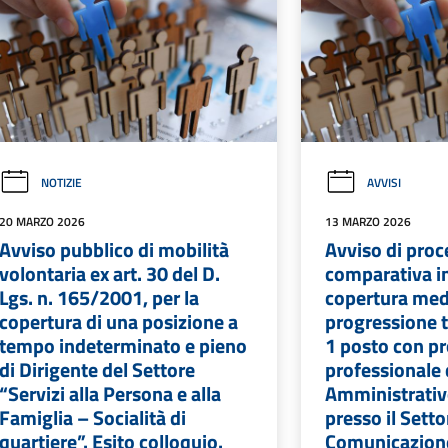
NOTIZIE
AVVISI
20 MARZO 2026
13 MARZO 2026
Avviso pubblico di mobilità
Avviso di proc
volontaria ex art. 30 del D.
comparativa in
Lgs. n. 165/2001, per la
copertura med
copertura di una posizione a
progressione tr
tempo indeterminato e pieno
1 posto con pr
di Dirigente del Settore
professionale 
“Servizi alla Persona e alla
Amministrativ
Famiglia – Socialità di
presso il Setto
quartiere”. Esito colloquio.
Comunicazion