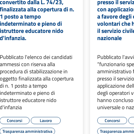
convertito dalla L. 74/23,
presso il servi
finalizzata alla copertura di n.
con applicazio
1 posto a tempo
a favore degli
indeterminato e pieno di
volontari che
istruttore educatore nido
il servizio civi
d'infanzia.
nazionale
Pubblicato l'elenco dei candidati
Pubblicato l'avv
ammessi con riserva alla
“funzionario spe
procedura di stabilizzazione in
amministrativo f
oggetto finalizzata alla copertura
presso il serviz
di n. 1 posto a tempo
applicazione del
indeterminato e pieno di
degli operatori 
istruttore educatore nido
hanno concluso il
d'infanzia
universale o na
Concorsi
Lavoro
Concorsi
Trasparenza amministrativa
Trasparenza ammin