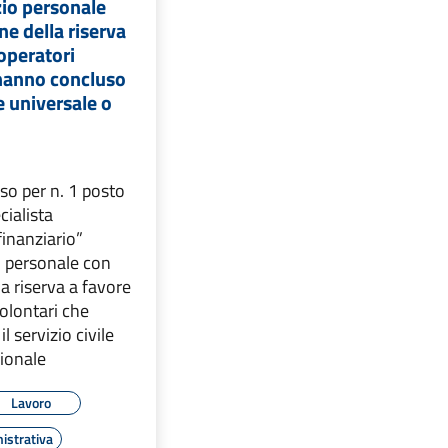
zio personale
ne della riserva
 operatori
 hanno concluso
le universale o
iso per n. 1 posto
cialista
inanziario”
io personale con
la riserva a favore
volontari che
 servizio civile
zionale
Lavoro
istrativa