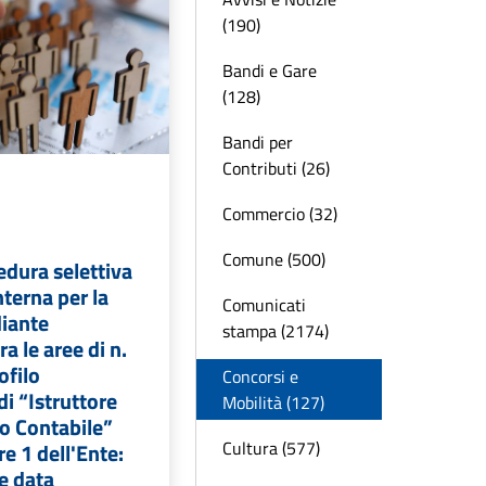
(190)
Bandi e Gare
(128)
Bandi per
Contributi (26)
Commercio (32)
Comune (500)
edura selettiva
terna per la
Comunicati
iante
stampa (2174)
a le aree di n.
ofilo
Concorsi e
di “Istruttore
Mobilità (127)
o Contabile”
Cultura (577)
re 1 dell'Ente:
e data