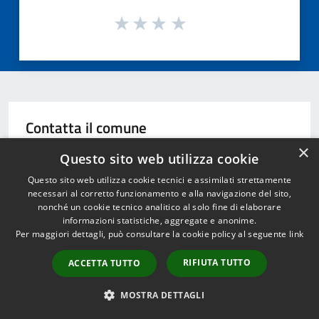
Contatta il comune
×
Leggi le domande frequenti
Questo sito web utilizza cookie
Questo sito web utilizza cookie tecnici e assimilati strettamente
Richiedi Assistenza
necessari al corretto funzionamento e alla navigazione del sito,
nonché un cookie tecnico analitico al solo fine di elaborare
Chiama il comune 0541 608111
informazioni statistiche, aggregate e anonime.
Per maggiori dettagli, può consultare la cookie policy al seguente
link
Prenota un appuntamento
RIFIUTA TUTTO
ACCETTA TUTTO
Problemi in città
MOSTRA DETTAGLI
Segnala disservizio