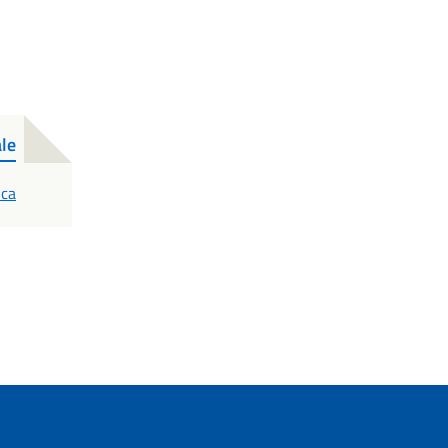
le
ica