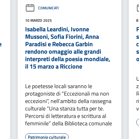
COMUNICATI
10 MARZO 2025
8
Isabella Leardini, Ivonne
F
Mussoni, Sofia Fiorini, Anna
s
e
Paradisi e Rebecca Garbin
c
rendono omaggio alle grandi
s
interpreti della poesia mondiale,
o
il 15 marzo a Riccione
U
Le poetesse locali saranno le
z
protagoniste di “Eccezionali ma non
R
eccezioni”, nell’ambito della rassegna
r
culturale “Una stanza tutta per te.
v
Percorsi di letteratura e scrittura al
femminile” della Biblioteca comunale
Patrimonio culturale