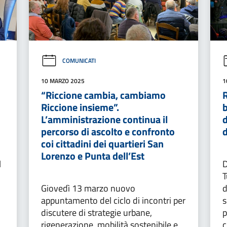
COMUNICATI
10 MARZO 2025
1
“Riccione cambia, cambiamo
Riccione insieme”.
b
L’amministrazione continua il
d
percorso di ascolto e confronto
d
coi cittadini dei quartieri San
Lorenzo e Punta dell’Est
l
D
T
Giovedì 13 marzo nuovo
d
appuntamento del ciclo di incontri per
s
discutere di strategie urbane,
p
rigenerazione, mobilità sostenibile e
c