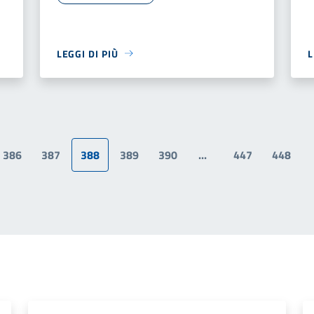
LEGGI DI PIÙ
L
386
387
388
389
390
...
447
448
a precedente