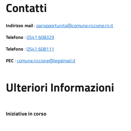
Utili
Contatti
Indirizzo mail
:
pariopportunita@comune.riccione.rn.it
Telefono
:
0541 608329
Telefono
:
0541 608111
PEC
:
comune.riccione@legalmail.it
Ulteriori Informazioni
Iniziative in corso