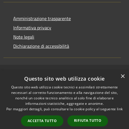
Amministrazione trasparente
Informativa privacy
Note legali
Dichiarazione di accessibilità
×
RSS
Copyright © 2026 • Comune di
Questo sito web utilizza cookie
Accessibilità
Riccione • Powered by
Questo sito web utilizza cookie tecnici e assimilati strettamente
Privacy
Municipium
Accesso
•
necessari al corretto funzionamento e alla navigazione del sito,
Cookie
redazione
nonché un cookie tecnico analitico al solo fine di elaborare
Mappa del sito
informazioni statistiche, aggregate e anonime.
Per maggiori dettagli, può consultare la cookie policy al seguente
link
Area riservata
amministratori comunali
RIFIUTA TUTTO
ACCETTA TUTTO
Portale Dipendente