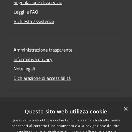
Segnalazione disservizio
Leggi le FAQ
Richiesta assistenza
Amministrazione trasparente
Informativa privacy
Note legali
Dichiarazione di accessibilità
×
RSS
Copyright © 2026 • Comune di
Questo sito web utilizza cookie
Accessibilità
Riccione • Powered by
Questo sito web utilizza cookie tecnici e assimilati strettamente
Privacy
Municipium
Accesso
•
necessari al corretto funzionamento e alla navigazione del sito,
Cookie
redazione
nonché un cookie tecnico analitico al solo fine di elaborare