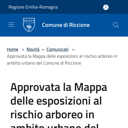
Salta al contenuto principale
Regione Emilia-Romagna
Comune di Riccione
Home
>
Novità
>
Comunicati
>
Approvata la Mappa delle esposizioni al rischio arboreo in
ambito urbano del Comune di Riccione
Approvata la Mappa
delle esposizioni al
rischio arboreo in
ambito urbano del