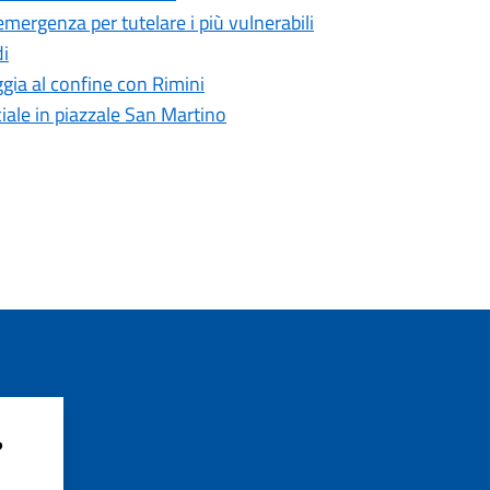
emergenza per tutelare i più vulnerabili
di
iaggia al confine con Rimini
iale in piazzale San Martino
?