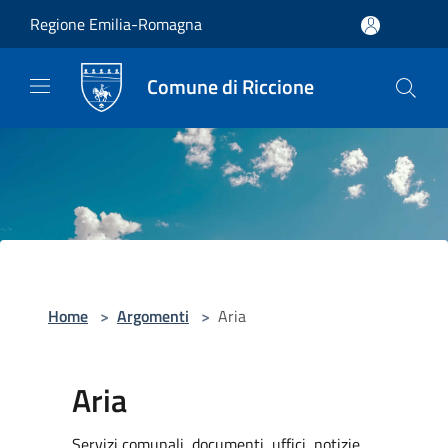
Salta al contenuto principale
Regione Emilia-Romagna
Comune di Riccione
Home
>
Argomenti
>
Aria
Aria
Servizi comunali, documenti, uffici, notizie