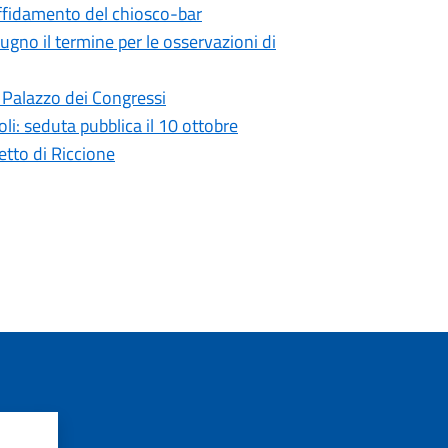
'affidamento del chiosco-bar
ugno il termine per le osservazioni di
l Palazzo dei Congressi
i: seduta pubblica il 10 ottobre
retto di Riccione