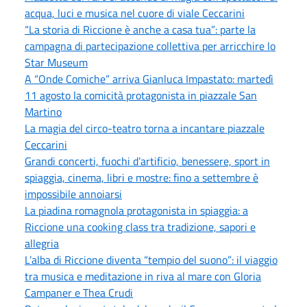
acqua, luci e musica nel cuore di viale Ceccarini
“La storia di Riccione è anche a casa tua”: parte la
campagna di partecipazione collettiva per arricchire lo
Star Museum
A “Onde Comiche” arriva Gianluca Impastato: martedì
11 agosto la comicità protagonista in piazzale San
Martino
La magia del circo-teatro torna a incantare piazzale
Ceccarini
Grandi concerti, fuochi d’artificio, benessere, sport in
spiaggia, cinema, libri e mostre: fino a settembre è
impossibile annoiarsi
La piadina romagnola protagonista in spiaggia: a
Riccione una cooking class tra tradizione, sapori e
allegria
L’alba di Riccione diventa “tempio del suono”: il viaggio
tra musica e meditazione in riva al mare con Gloria
Campaner e Thea Crudi