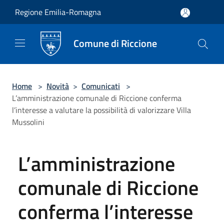
Salta al contenuto principale
Regione Emilia-Romagna
Comune di Riccione
Home
>
Novità
>
Comunicati
>
L’amministrazione comunale di Riccione conferma
l’interesse a valutare la possibilità di valorizzare Villa
Mussolini
L’amministrazione
comunale di Riccione
conferma l’interesse