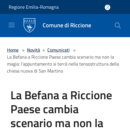
Salta al contenuto principale
Regione Emilia-Romagna
Comune di Riccione
Home
>
Novità
>
Comunicati
>
La Befana a Riccione Paese cambia scenario ma non la
magia: l’appuntamento si terrà nella tensostruttura della
chiesa nuova di San Martino
La Befana a Riccione
Paese cambia
scenario ma non la