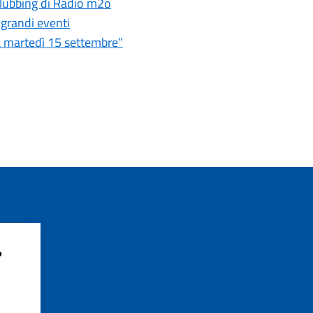
 clubbing di Radio m2o
 grandi eventi
ia martedì 15 settembre”
?