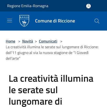
Salta al contenuto principale
Regione Emilia-Romagna
Comune di Riccione
Home
>
Novità
>
Comunicati
>
La creatività illumina le serate sul lungomare di Riccione:
dall’11 giugno al via la nuova stagione de “I Giovedì
dell’arte”
La creatività illumina
le serate sul
lungomare di