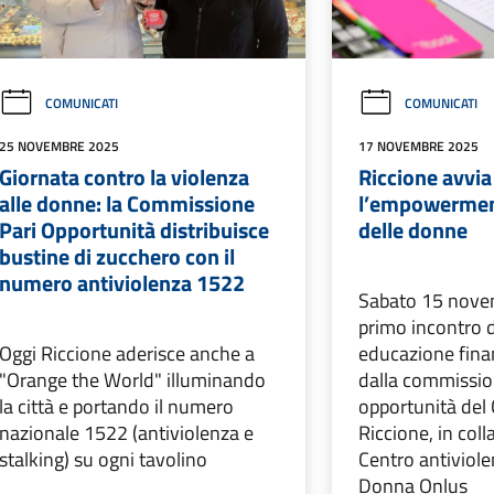
COMUNICATI
COMUNICATI
25 NOVEMBRE 2025
17 NOVEMBRE 2025
Giornata contro la violenza
Riccione avvia 
alle donne: la Commissione
l’empowerment
Pari Opportunità distribuisce
delle donne
bustine di zucchero con il
numero antiviolenza 1522
Sabato 15 novem
primo incontro d
Oggi Riccione aderisce anche a
educazione fina
"Orange the World" illuminando
dalla commissio
la città e portando il numero
opportunità del
nazionale 1522 (antiviolenza e
Riccione, in coll
stalking) su ogni tavolino
Centro antivio
Donna Onlus