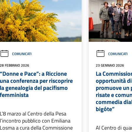
COMUNICATI
COMUNICATI
28 FEBBRAIO 2026
23 GENNAIO 2026
“Donne e Pace”: a Riccione
La Commission
una conferenza per riscoprire
opportunità di
la genealogia del pacifismo
promuove un 
femminista
risate e comun
commedia diale
bigóte”
L’8 marzo al Centro della Pesa
l’incontro pubblico con Emiliana
Losma a cura della Commissione
Al Centro di quar