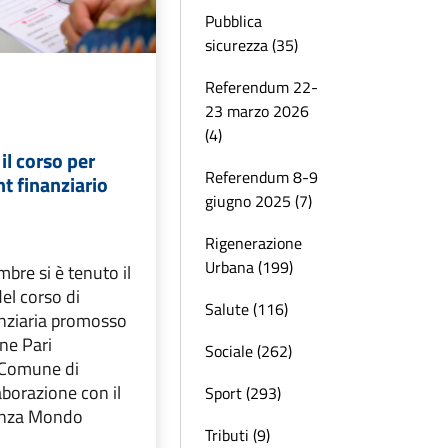
Pubblica
sicurezza (35)
Referendum 22-
23 marzo 2026
(4)
il corso per
Referendum 8-9
 finanziario
giugno 2025 (7)
Rigenerazione
Urbana (199)
bre si è tenuto il
el corso di
Salute (116)
nziaria promosso
ne Pari
Sociale (262)
 Comune di
aborazione con il
Sport (293)
lenza Mondo
Tributi (9)