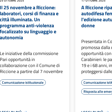
25 OTTOBRE 2025
17 OTTOBRE 2025
Il 25 novembre a Riccione:
A Riccione ripa
laboratori, corsi di finanza e
autodifesa fem
città illuminata. Un
l’edizione aut
programma anti-violenza
donne
focalizzato su linguaggio e
autonomia
Presentata in Co
promossa dalla
Le iniziative della commissione
opportunità con
Pari opportunità in
Carabinieri: le pa
collaborazione con il Comune di
19 e i 68 anni,
Riccione a partire dal 7 novembre
proteggersi dall
Comunicazione istituzionale
Comunicazione isti
Risposta alle eme