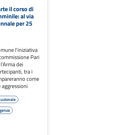
rte il corso di
minile: al via
unnale per 25
mune l'iniziativa
 commissione Pari
 l’Arma dei
rtecipanti, tra i
 impareranno come
e aggressioni
tuzionale
rgenze