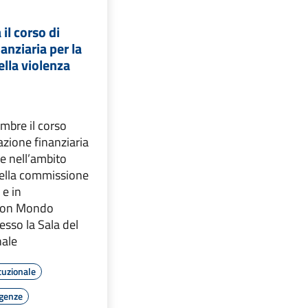
 il corso di
anziaria per la
lla violenza
embre il corso
azione finanziaria
ne nell’ambito
 della commissione
 e in
 con Mondo
sso la Sala del
nale
tuzionale
rgenze