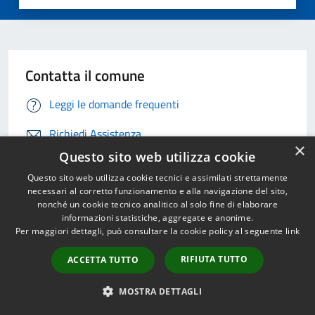
Contatta il comune
Leggi le domande frequenti
Richiedi Assistenza
×
Questo sito web utilizza cookie
Chiama il comune 0541 608111
Questo sito web utilizza cookie tecnici e assimilati strettamente
Prenota un appuntamento
necessari al corretto funzionamento e alla navigazione del sito,
nonché un cookie tecnico analitico al solo fine di elaborare
informazioni statistiche, aggregate e anonime.
Problemi in città
Per maggiori dettagli, può consultare la cookie policy al seguente
link
Segnala disservizio
RIFIUTA TUTTO
ACCETTA TUTTO
MOSTRA DETTAGLI