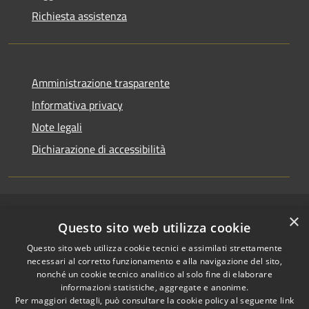
Richiesta assistenza
Amministrazione trasparente
Informativa privacy
Note legali
Dichiarazione di accessibilità
RSS
×
Copyright © 2026 • Comune di
Questo sito web utilizza cookie
Accessibilità
Riccione • Powered by
Questo sito web utilizza cookie tecnici e assimilati strettamente
Privacy
Municipium
Accesso
•
necessari al corretto funzionamento e alla navigazione del sito,
Cookie
redazione
nonché un cookie tecnico analitico al solo fine di elaborare
Mappa del sito
informazioni statistiche, aggregate e anonime.
Area riservata
Per maggiori dettagli, può consultare la cookie policy al seguente
link