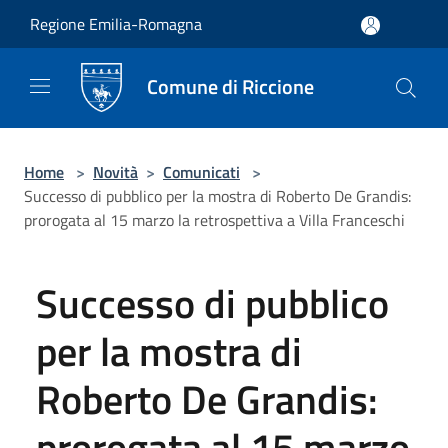
Salta al contenuto principale
Regione Emilia-Romagna
Comune di Riccione
Home
>
Novità
>
Comunicati
>
Successo di pubblico per la mostra di Roberto De Grandis:
prorogata al 15 marzo la retrospettiva a Villa Franceschi
Successo di pubblico
per la mostra di
Roberto De Grandis:
prorogata al 15 marzo