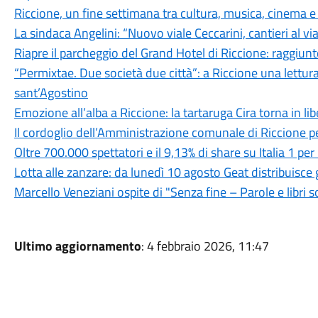
Riccione, un fine settimana tra cultura, musica, cinema e
La sindaca Angelini: “Nuovo viale Ceccarini, cantieri al v
Riapre il parcheggio del Grand Hotel di Riccione: raggiunt
“Permixtae. Due società due città”: a Riccione una lettur
sant’Agostino
Emozione all’alba a Riccione: la tartaruga Cira torna in li
Il cordoglio dell’Amministrazione comunale di Riccione p
Oltre 700.000 spettatori e il 9,13% di share su Italia 1 p
Lotta alle zanzare: da lunedì 10 agosto Geat distribuisce g
Marcello Veneziani ospite di "Senza fine – Parole e libri so
Ultimo aggiornamento
: 4 febbraio 2026, 11:47