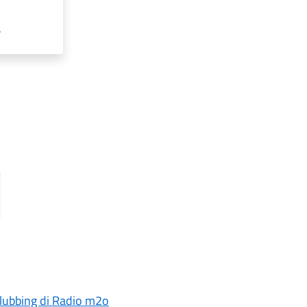
a
 clubbing di Radio m2o