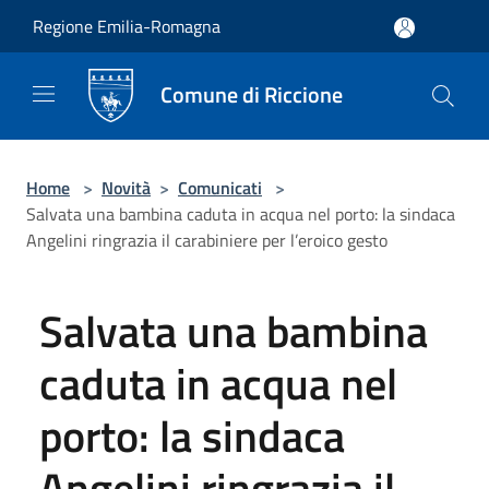
Salta al contenuto principale
Regione Emilia-Romagna
Comune di Riccione
Home
>
Novità
>
Comunicati
>
Salvata una bambina caduta in acqua nel porto: la sindaca
Angelini ringrazia il carabiniere per l’eroico gesto
Salvata una bambina
caduta in acqua nel
porto: la sindaca
Angelini ringrazia il