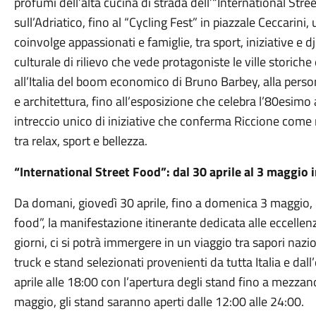
profumi dell’alta cucina di strada dell’“International Str
sull’Adriatico, fino al “Cycling Fest” in piazzale Ceccarini
coinvolge appassionati e famiglie, tra sport, iniziative e d
culturale di rilievo che vede protagoniste le ville storiche 
all’Italia del boom economico di Bruno Barbey, alla perso
e architettura, fino all’esposizione che celebra l’80esimo 
intreccio unico di iniziative che conferma Riccione come
tra relax, sport e bellezza.
“International Street Food”: dal 30 aprile al 3 maggio 
Da domani, giovedì 30 aprile, fino a domenica 3 maggio, p
food”, la manifestazione itinerante dedicata alle eccellen
giorni, ci si potrà immergere in un viaggio tra sapori nazi
truck e stand selezionati provenienti da tutta Italia e dal
aprile alle 18:00 con l’apertura degli stand fino a mezza
maggio, gli stand saranno aperti dalle 12:00 alle 24:00.