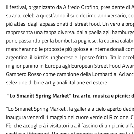
Il festival, organizzato da Alfredo Orofino, presidente di Ai
strada, celebra quest’anno il suo decimo anniversario,
più attesi dagli appassionati di street food. Un vero e pro
rappresenta una tappa diversa: dalla paella agli hamburge
pork, passando per la bombetta pugliese, la cucina calabre
mancheranno le proposte più golose e internazionali come 
argentina, il kürtős ungherese e il pesce fritto. Tra le e
miglior panino in Europa agli European Street Food Awar
Gambero Rosso come campione della Lombardia. Ad acc
selezione di birre artigianali italiane ed estere.
“Lo Smanèt Spring Market” tra arte, musica e picnic: da
“Lo Smanèt Spring Market”, la galleria a cielo aperto dedica
inaugura venerdì 1 maggio nel cuore verde di Riccione. Cor
Fè, che accoglierà i visitatori tra il fascino di un picnic all
spettacoli itineranti. Un appuntamento a ingresso gratuito