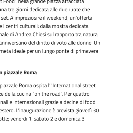
eet Food” nella grande piazza affacciata
, una tre giorni dedicata alle due ruote che
j set. A impreziosire il weekend, un’offerta
e i centri culturali: dalla mostra dedicata
nale di Andrea Chiesi sul rapporto tra natura
anniversario del diritto di voto alle donne. Un
 meta ideale per un lungo ponte di primavera
in piazzale Roma
iazzale Roma ospita l’“International street
ze della cucina “on the road”. Per quattro
onali e internazionali grazie a decine di food
l’estero. L’inaugurazione è prevista giovedì 30
notte; venerdì 1, sabato 2 e domenica 3