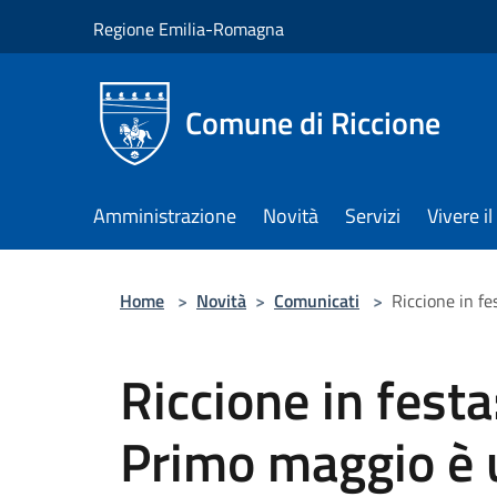
Salta al contenuto principale
Regione Emilia-Romagna
Comune di Riccione
Amministrazione
Novità
Servizi
Vivere 
Home
>
Novità
>
Comunicati
>
Riccione in fe
Riccione in festa
Primo maggio è 