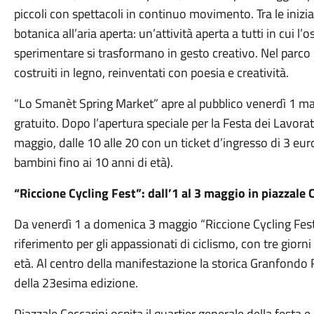
piccoli con spettacoli in continuo movimento. Tra le inizia
botanica all’aria aperta: un’attività aperta a tutti in cui l’o
sperimentare si trasformano in gesto creativo. Nel parco 
costruiti in legno, reinventati con poesia e creatività.
“Lo Smanèt Spring Market” apre al pubblico venerdì 1 mag
gratuito. Dopo l’apertura speciale per la Festa dei Lavor
maggio, dalle 10 alle 20 con un ticket d’ingresso di 3 eur
bambini fino ai 10 anni di età).
“Riccione Cycling Fest”: dall’1 al 3 maggio in piazzale 
Da venerdì 1 a domenica 3 maggio “Riccione Cycling Fest” 
riferimento per gli appassionati di ciclismo, con tre giorni
età. Al centro della manifestazione la storica Granfondo 
della 23esima edizione.
Piazzale Ceccarini ospita il quartier generale della festa e 