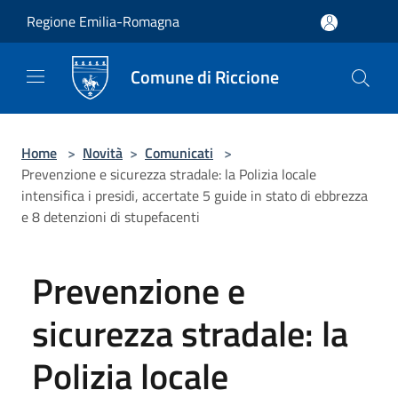
Salta al contenuto principale
Regione Emilia-Romagna
Comune di Riccione
Home
>
Novità
>
Comunicati
>
Prevenzione e sicurezza stradale: la Polizia locale
intensifica i presidi, accertate 5 guide in stato di ebbrezza
e 8 detenzioni di stupefacenti
Prevenzione e
sicurezza stradale: la
Polizia locale