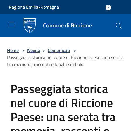
Salta al contenuto principale
Regione Emilia-Romagna
Comune di Riccione
Home
>
Novità
>
Comunicati
>
Passeggiata storica nel cuore di Riccione Paese: una serata
tra memoria, racconti e luoghi simbolo
Passeggiata storica
nel cuore di Riccione
Paese: una serata tra
memoria, racconti e