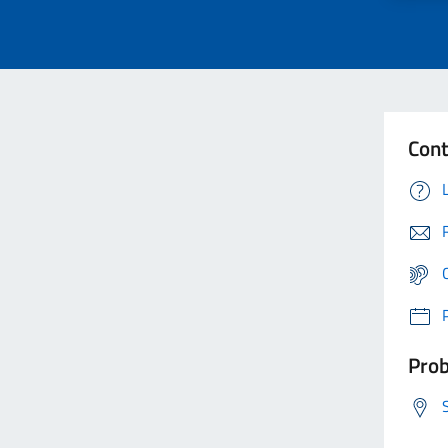
Cont
Prob