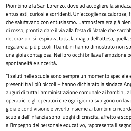
Piombino e la San Lorenzo, dove ad accogliere la sindaca 
entusiasti, curiosi e sorridenti. Un’accoglienza calorosa,
che salutavano con entusiasmo. L’atmosfera era già piena
di rosso, pronti a dare il via alla festa di Natale che sarebb
decorazioni si respirava tutta la magia dell’attesa, quella
regalare ai più piccoli. I bambini hanno dimostrato non s
una gioia contagiosa. Nei loro occhi brillava l’emozione p
spontaneità e sincerità.
“I saluti nelle scuole sono sempre un momento speciale
presenti tra i più piccoli – hanno dichiarato la sindaca Ang
auguri di tutta l’amministrazione comunale ai bambini, alle
operatrici e gli operatori che ogni giorno svolgono un la
gioia e condivisione e viverlo insieme ai bambini ci ricord
scuole dell’infanzia sono luoghi di crescita, affetto e sc
all’impegno del personale educativo, rappresenta il segno 