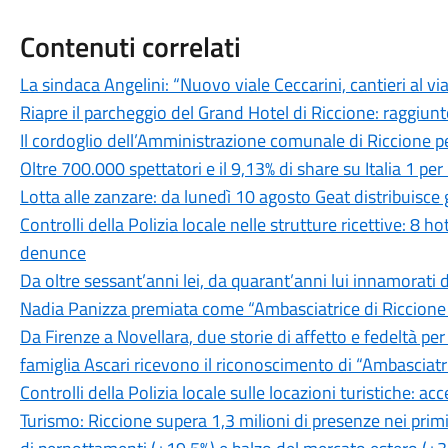
Contenuti correlati
La sindaca Angelini: “Nuovo viale Ceccarini, cantieri al v
Riapre il parcheggio del Grand Hotel di Riccione: raggiunt
Il cordoglio dell’Amministrazione comunale di Riccione p
Oltre 700.000 spettatori e il 9,13% di share su Italia 1 p
Lotta alle zanzare: da lunedì 10 agosto Geat distribuisce g
Controlli della Polizia locale nelle strutture ricettive: 8 ho
denunce
Da oltre sessant’anni lei, da quarant’anni lui innamorati d
Nadia Panizza premiata come “Ambasciatrice di Riccion
Da Firenze a Novellara, due storie di affetto e fedeltà per
famiglia Ascari ricevono il riconoscimento di “Ambasciatr
Controlli della Polizia locale sulle locazioni turistiche: ac
Turismo: Riccione supera 1,3 milioni di presenze nei prim