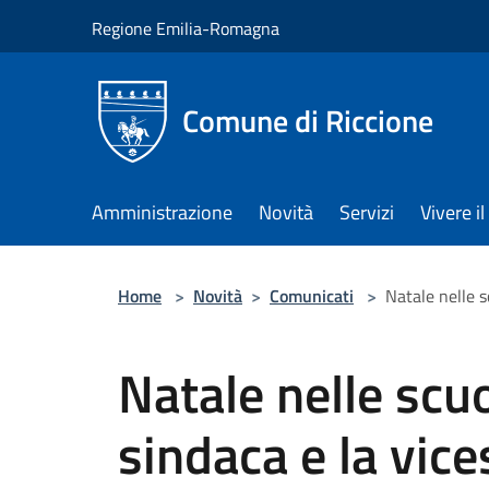
Salta al contenuto principale
Regione Emilia-Romagna
Comune di Riccione
Amministrazione
Novità
Servizi
Vivere 
Home
>
Novità
>
Comunicati
>
Natale nelle sc
Natale nelle scuo
sindaca e la vice