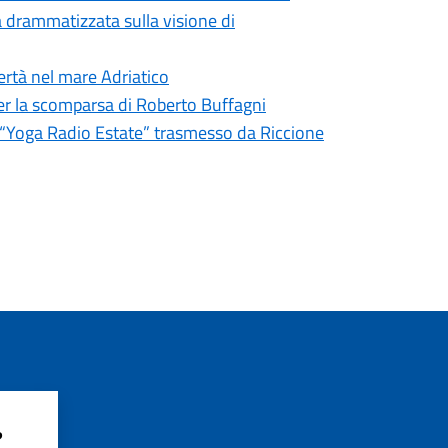
a drammatizzata sulla visione di
bertà nel mare Adriatico
er la scomparsa di Roberto Buffagni
er “Yoga Radio Estate” trasmesso da Riccione
?