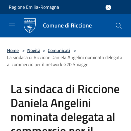
Salta al contenuto principale
Regione Emilia-Romagna
Comune di Riccione
Home
>
Novità
>
Comunicati
>
La sindaca di Riccione Daniela Angelini nominata delegata
al commercio per il network G20 Spiagge
La sindaca di Riccione
Daniela Angelini
nominata delegata al
commercio per il