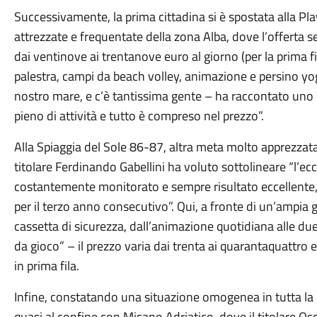
Successivamente, la prima cittadina si è spostata alla Pl
attrezzate e frequentate della zona Alba, dove l’offerta s
dai ventinove ai trentanove euro al giorno (per la prima f
palestra, campi da beach volley, animazione e persino yog
nostro mare, e c’è tantissima gente – ha raccontato uno 
pieno di attività e tutto è compreso nel prezzo”.
Alla Spiaggia del Sole 86-87, altra meta molto apprezzata e 
titolare Ferdinando Gabellini ha voluto sottolineare “l’ecc
costantemente monitorato e sempre risultato eccellente
per il terzo anno consecutivo”. Qui, a fronte di un’ampia g
cassetta di sicurezza, dall’animazione quotidiana alle d
da gioco” – il prezzo varia dai trenta ai quarantaquattro 
in prima fila.
Infine, constatando una situazione omogenea in tutta la 
quasi al confine con Misano Adriatico, dove il titolare Osc