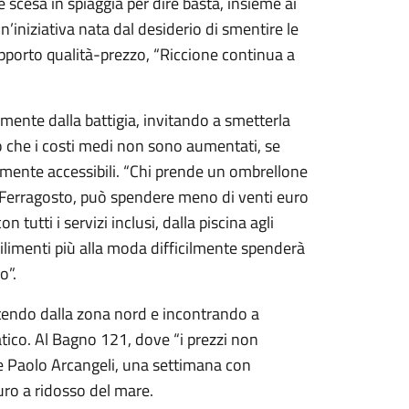
 è scesa in spiaggia per dire basta, insieme ai
 Un’iniziativa nata dal desiderio di smentire le
apporto qualità-prezzo, “Riccione continua a
amente dalla battigia, invitando a smetterla
ato che i costi medi non sono aumentati, se
amente accessibili. “Chi prende un ombrellone
i Ferragosto, può spendere meno di venti euro
n tutti i servizi inclusi, dalla piscina agli
bilimenti più alla moda difficilmente spenderà
o”.
tendo dalla zona nord e incontrando a
tico. Al Bagno 121, dove “i prezzi non
are Paolo Arcangeli, una settimana con
euro a ridosso del mare.