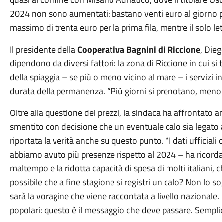
2024 non sono aumentati: bastano venti euro al giorno pe
massimo di trenta euro per la prima fila, mentre il solo le
Il presidente della
Cooperativa Bagnini di Riccione
, Dieg
dipendono da diversi fattori: la zona di Riccione in cui si 
della spiaggia – se più o meno vicino al mare – i servizi i
durata della permanenza. “Più giorni si prenotano, meno 
Oltre alla questione dei prezzi, la sindaca ha affrontato a
smentito con decisione che un eventuale calo sia legato 
riportata la verità anche su questo punto. “I dati ufficiali
abbiamo avuto più presenze rispetto al 2024 – ha ricorda
maltempo e la ridotta capacità di spesa di molti italiani, 
possibile che a fine stagione si registri un calo? Non lo s
sarà la voragine che viene raccontata a livello nazionale. 
popolari: questo è il messaggio che deve passare. Semplic