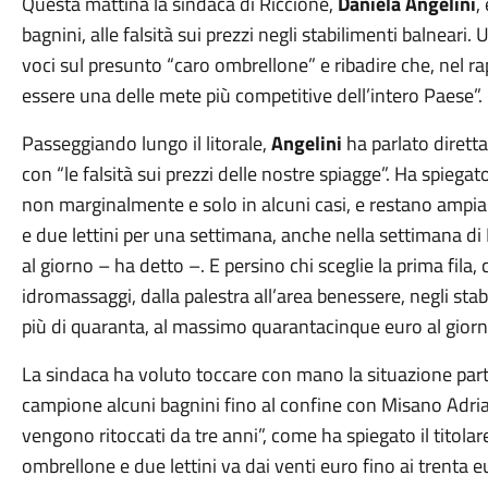
Questa mattina la sindaca di Riccione,
Daniela Angelini
,
bagnini, alle falsità sui prezzi negli stabilimenti balneari.
voci sul presunto “caro ombrellone” e ribadire che, nel r
essere una delle mete più competitive dell’intero Paese”.
Passeggiando lungo il litorale,
Angelini
ha parlato dirett
con “le falsità sui prezzi delle nostre spiagge”. Ha spieg
non marginalmente e solo in alcuni casi, e restano ampi
e due lettini per una settimana, anche nella settimana d
al giorno – ha detto –. E persino chi sceglie la prima fila, co
idromassaggi, dalla palestra all’area benessere, negli sta
più di quaranta, al massimo quarantacinque euro al giorn
La sindaca ha voluto toccare con mano la situazione par
campione alcuni bagnini fino al confine con Misano Adria
vengono ritoccati da tre anni”, come ha spiegato il titol
ombrellone e due lettini va dai venti euro fino ai trenta 