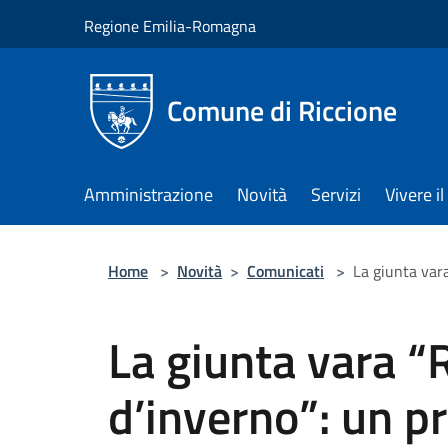
Salta al contenuto principale
Regione Emilia-Romagna
Comune di Riccione
Amministrazione
Novità
Servizi
Vivere 
Home
>
Novità
>
Comunicati
>
La giunta vara
La giunta vara “
d’inverno”: un p