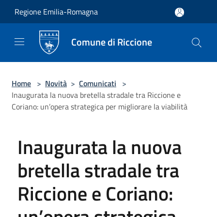
Salta al contenuto principale
Regione Emilia-Romagna
Comune di Riccione
Home
>
Novità
>
Comunicati
>
Inaugurata la nuova bretella stradale tra Riccione e
Coriano: un’opera strategica per migliorare la viabilità
Inaugurata la nuova
bretella stradale tra
Riccione e Coriano:
un’opera strategica