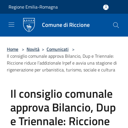
Salta al contenuto principale
Regione Emilia-Romagna
Comune di Riccione
Home
>
Novità
>
Comunicati
>
Il consiglio comunale approva Bilancio, Dup e Triennale:
Riccione riduce l’addizionale Irpef e avvia una stagione di
rigenerazione per urbanistica, turismo, sociale e cultura
Il consiglio comunale
approva Bilancio, Dup
e Triennale: Riccione