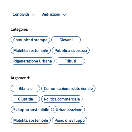
Condividi
Vedi azioni
Categorie:
Comunicati stampa
Giovani
Mobilità sostenibile
Pubblica sicurezza
Rigenerazione Urbana
Tributi
Argomenti:
Bilancio
Comunicazione istituzionale
Giustizia
Politica commerciale
Sviluppo sostenibile
Urbanizzazione
Mobilità sostenibile
Piano di sviluppo