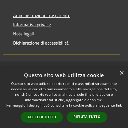
Amministrazione trasparente
Informativa privacy
Note legali
Dichiarazione di accessibilità
×
RSS
Copyright © 2026 • Comune di
Questo sito web utilizza cookie
Accessibilità
Riccione • Powered by
Questo sito web utilizza cookie tecnici e assimilati strettamente
Privacy
Municipium
Accesso
•
necessari al corretto funzionamento e alla navigazione del sito,
Cookie
redazione
nonché un cookie tecnico analitico al solo fine di elaborare
Mappa del sito
informazioni statistiche, aggregate e anonime.
Per maggiori dettagli, può consultare la cookie policy al seguente
link
Area riservata
amministratori comunali
RIFIUTA TUTTO
ACCETTA TUTTO
Portale Dipendente