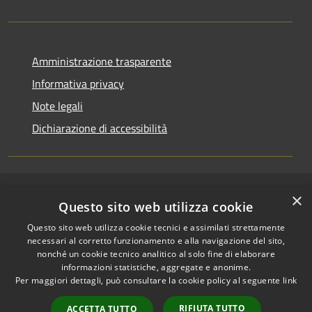
Amministrazione trasparente
Informativa privacy
Note legali
Dichiarazione di accessibilità
×
RSS
Copyright © 2026 • Comune di
Questo sito web utilizza cookie
Accessibilità
Riccione • Powered by
Questo sito web utilizza cookie tecnici e assimilati strettamente
Privacy
Municipium
Accesso
•
necessari al corretto funzionamento e alla navigazione del sito,
Cookie
redazione
nonché un cookie tecnico analitico al solo fine di elaborare
Mappa del sito
informazioni statistiche, aggregate e anonime.
Per maggiori dettagli, può consultare la cookie policy al seguente
link
Area riservata
amministratori comunali
RIFIUTA TUTTO
ACCETTA TUTTO