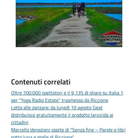
Contenuti correlati
Oltre 700.000 spettatori e il 9,13% di share su Italia 1
per “Yoga Radio Estate” trasmesso da Riccione
Lotta alle zanzare: da lunedì 10 agosto Geat
distribuisce gratuitamente il prodotto larvicida ai
cittadini
Marcello Veneziani ospite di "Senza fine – Parole e libri
sotto luna e stelle di Riccione"