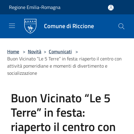
Salta al contenuto principale
Regione Emilia-Romagna
Comune di Riccione
Home
>
Novità
>
Comunicati
>
Buon Vicinato “Le 5 Terre” in festa: riaperto il centro con
attività pomeridiane e momenti di divertimento e
socializzazione
Buon Vicinato “Le 5
Terre” in festa:
riaperto il centro con