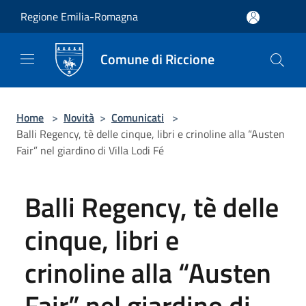
Salta al contenuto principale
Regione Emilia-Romagna
Comune di Riccione
Home
>
Novità
>
Comunicati
>
Balli Regency, tè delle cinque, libri e crinoline alla “Austen
Fair” nel giardino di Villa Lodi Fé
Balli Regency, tè delle
cinque, libri e
crinoline alla “Austen
Fair” nel giardino di