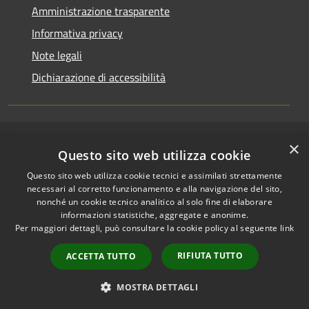
Amministrazione trasparente
Informativa privacy
Note legali
Dichiarazione di accessibilità
×
RSS
Copyright © 2026 • Comune di
Questo sito web utilizza cookie
Accessibilità
Riccione • Powered by
Questo sito web utilizza cookie tecnici e assimilati strettamente
Privacy
Municipium
Accesso
•
necessari al corretto funzionamento e alla navigazione del sito,
Cookie
redazione
nonché un cookie tecnico analitico al solo fine di elaborare
Mappa del sito
informazioni statistiche, aggregate e anonime.
Per maggiori dettagli, può consultare la cookie policy al seguente
link
Area riservata
amministratori comunali
RIFIUTA TUTTO
ACCETTA TUTTO
Portale Dipendente
Comunicazioni Dirigenti
MOSTRA DETTAGLI