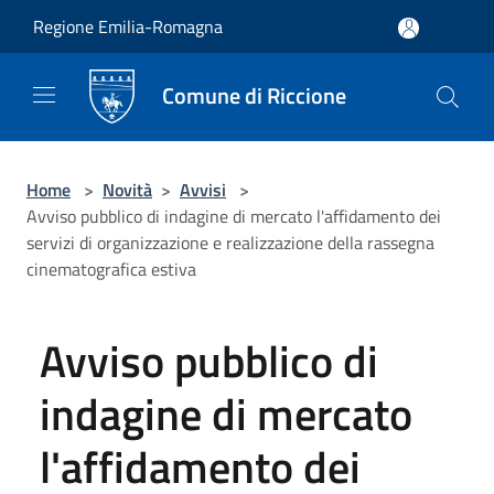
Salta al contenuto principale
Regione Emilia-Romagna
Comune di Riccione
Home
>
Novità
>
Avvisi
>
Avviso pubblico di indagine di mercato l'affidamento dei
servizi di organizzazione e realizzazione della rassegna
cinematografica estiva
Avviso pubblico di
indagine di mercato
l'affidamento dei