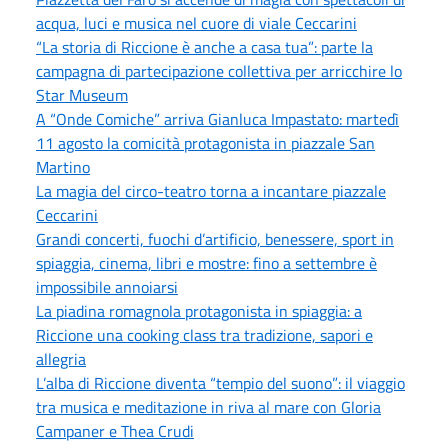
acqua, luci e musica nel cuore di viale Ceccarini
“La storia di Riccione è anche a casa tua”: parte la
campagna di partecipazione collettiva per arricchire lo
Star Museum
A “Onde Comiche” arriva Gianluca Impastato: martedì
11 agosto la comicità protagonista in piazzale San
Martino
La magia del circo-teatro torna a incantare piazzale
Ceccarini
Grandi concerti, fuochi d’artificio, benessere, sport in
spiaggia, cinema, libri e mostre: fino a settembre è
impossibile annoiarsi
La piadina romagnola protagonista in spiaggia: a
Riccione una cooking class tra tradizione, sapori e
allegria
L’alba di Riccione diventa “tempio del suono”: il viaggio
tra musica e meditazione in riva al mare con Gloria
Campaner e Thea Crudi