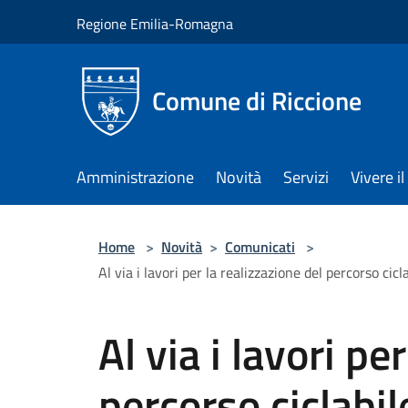
Salta al contenuto principale
Regione Emilia-Romagna
Comune di Riccione
Amministrazione
Novità
Servizi
Vivere 
Home
>
Novità
>
Comunicati
>
Al via i lavori per la realizzazione del percorso cic
Al via i lavori pe
percorso ciclabil