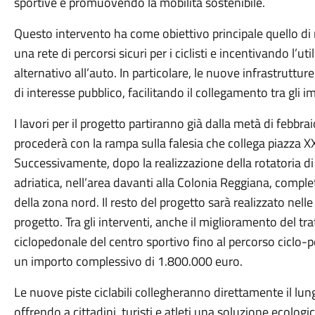
sportive e promuovendo la mobilità sostenibile.
Questo intervento ha come obiettivo principale quello di 
una rete di percorsi sicuri per i ciclisti e incentivando l’u
alternativo all’auto. In particolare, le nuove infrastruttur
di interesse pubblico, facilitando il collegamento tra gli im
I lavori per il progetto partiranno già dalla metà di febbrai
procederà con la rampa sulla falesia che collega piazza 
Successivamente, dopo la realizzazione della rotatoria di v
adriatica, nell’area davanti alla Colonia Reggiana, comple
della zona nord. Il resto del progetto sarà realizzato nel
progetto. Tra gli interventi, anche il miglioramento del tra
ciclopedonale del centro sportivo fino al percorso ciclo-
un importo complessivo di 1.800.000 euro.
Le nuove piste ciclabili collegheranno direttamente il lung
offrendo a cittadini, turisti e atleti una soluzione ecologi