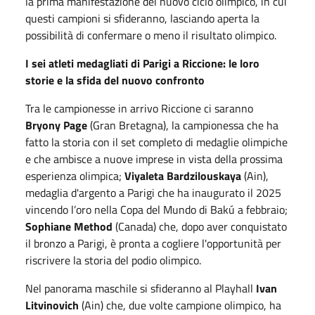
la prima manifestazione del nuovo ciclo olimpico, in cui
questi campioni si sfideranno, lasciando aperta la
possibilità di confermare o meno il risultato olimpico.
I sei atleti medagliati di Parigi a Riccione: le loro
storie e la sfida del nuovo confronto
Tra le campionesse in arrivo Riccione ci saranno
Bryony Page
(Gran Bretagna), la campionessa che ha
fatto la storia con il set completo di medaglie olimpiche
e che ambisce a nuove imprese in vista della prossima
esperienza olimpica;
Viyaleta Bardzilouskaya
(Ain),
medaglia d'argento a Parigi che ha inaugurato il 2025
vincendo l’oro nella Copa del Mundo di Bakú a febbraio;
Sophiane Method
(Canada) che, dopo aver conquistato
il bronzo a Parigi, è pronta a cogliere l'opportunità per
riscrivere la storia del podio olimpico.
Nel panorama maschile si sfideranno al Playhall
Ivan
Litvinovich
(Ain) che, due volte campione olimpico, ha