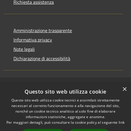
Richiesta assistenza
Amministrazione trasparente
Informativa privacy
Note legali
Dichiarazione di accessibilità
×
RSS
Copyright © 2026 • Comune di
Questo sito web utilizza cookie
Accessibilità
Riccione • Powered by
Questo sito web utilizza cookie tecnici e assimilati strettamente
Privacy
Municipium
Accesso
•
necessari al corretto funzionamento e alla navigazione del sito,
Cookie
redazione
nonché un cookie tecnico analitico al solo fine di elaborare
Mappa del sito
informazioni statistiche, aggregate e anonime.
Per maggiori dettagli, può consultare la cookie policy al seguente
link
Area riservata
amministratori comunali