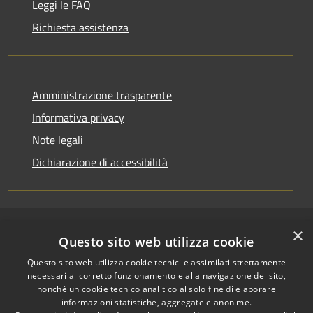
Leggi le FAQ
Richiesta assistenza
Amministrazione trasparente
Informativa privacy
Note legali
Dichiarazione di accessibilità
×
RSS
Copyright © 2026 • Comune di
Questo sito web utilizza cookie
Accessibilità
Riccione • Powered by
Questo sito web utilizza cookie tecnici e assimilati strettamente
Privacy
Municipium
Accesso
•
necessari al corretto funzionamento e alla navigazione del sito,
Cookie
redazione
nonché un cookie tecnico analitico al solo fine di elaborare
Mappa del sito
informazioni statistiche, aggregate e anonime.