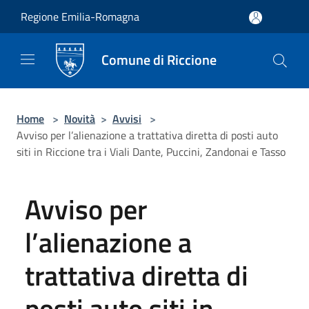
Salta al contenuto principale
Regione Emilia-Romagna
Comune di Riccione
Home
>
Novità
>
Avvisi
>
Avviso per l’alienazione a trattativa diretta di posti auto
siti in Riccione tra i Viali Dante, Puccini, Zandonai e Tasso
Avviso per
l’alienazione a
trattativa diretta di
posti auto siti in