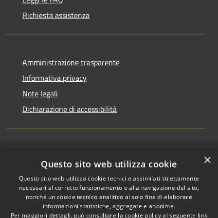
Richiesta assistenza
Amministrazione trasparente
Informativa privacy
Note legali
Dichiarazione di accessibilità
×
RSS
Copyright © 2026 • Comune di
Questo sito web utilizza cookie
Accessibilità
Riccione • Powered by
Questo sito web utilizza cookie tecnici e assimilati strettamente
Privacy
Municipium
Accesso
•
necessari al corretto funzionamento e alla navigazione del sito,
Cookie
redazione
nonché un cookie tecnico analitico al solo fine di elaborare
Mappa del sito
informazioni statistiche, aggregate e anonime.
Per maggiori dettagli, può consultare la cookie policy al seguente
link
Area riservata