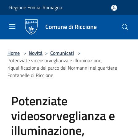
Salta al contenuto principale
Regione Emilia-Romagna
Comune di Riccione
Home
>
Novità
>
Comunicati
>
Potenziate videosorveglianza e illuminazione,
riqualificazione del parco dei Normanni nel quartiere
Fontanelle di Riccione
Potenziate
videosorveglianza e
illuminazione,