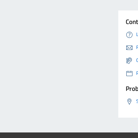
Cont
Prob