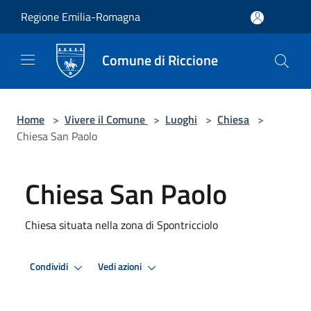
Salta al contenuto principale
Regione Emilia-Romagna
Comune di Riccione
Home
>
Vivere il Comune
>
Luoghi
>
Chiesa
>
Chiesa San Paolo
Chiesa San Paolo
Chiesa situata nella zona di Spontricciolo
Condividi
Vedi azioni