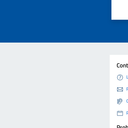
Cont
Prob