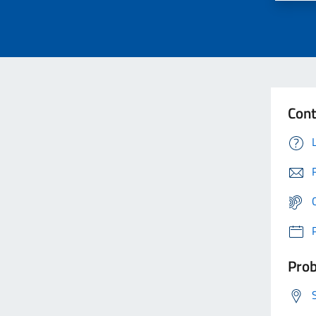
Cont
Prob